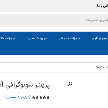
س با ما
P
ویر برداری
تجهیزات سنجشی
تجهیزات معاینه
تجهیزات هتل
Son
پرینتر سونوگرافی آنال
(
1
بازخورد مشتری)
1
امتیازدهی
5.00
از 5