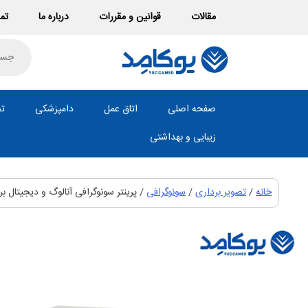
Ski
مقالات
قوانین و مقررات
درباره ما
تما
t
conten
roducts
search
صفحه اصلی
اتاق عمل
دامپزشکی
تص
زیبایی و بهداشتی
خانه
/
تصویر برداری
/
سونوگرافی
/ پرینتر سونوگرافی آنالوگ و دیجیتال برند y