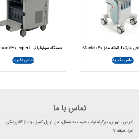
مارک ازائوته مدلMaylab 40
دستگاه سونوگرافی GE Voluson730 expert
تماس بگیرید
تماس بگیرید
تماس با ما
آدرس : تهران، بزرگراه نواب جنوب به شمال، قبل از پل کمیل، پاساژ کالاپزشکی
افرا، طبقه 7