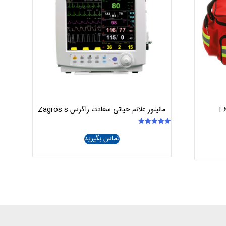
مانیتور علائم حیاتی سعادت زاگرس Zagros s
امتیاز
تماس بگیرید
5.00
از 5