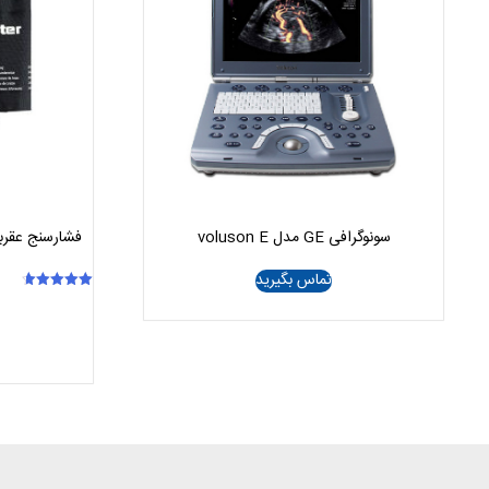
سونوگرافی GE مدل voluson E
تماس بگیرید
امتیاز
4.67
از 5