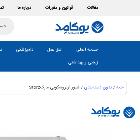
Ski
مقالات
قوانین و مقررات
درباره ما
تما
t
conten
roducts
search
صفحه اصلی
اتاق عمل
دامپزشکی
تص
زیبایی و بهداشتی
خانه
/
بدون دسته‌بندی
/ شیور ارتروسکوپی مارکStorz