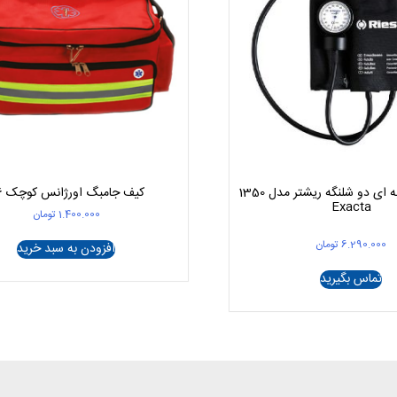
فشارسنج عقربه ای دو شلنگه ریشتر مدل 1350
کیف جامبگ اورژانس کوچک F6
Exacta
1.400.000
تومان
6.290.000
تومان
افزودن به سبد خرید
تماس بگیرید