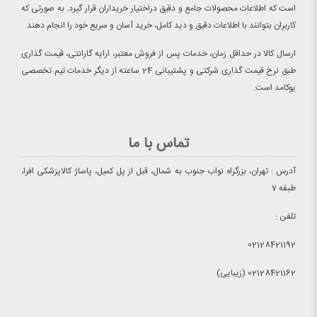
است که اطلاعات محصولات جامع و دقیق دراختیار خریداران قرار گیرد. به صورتی که
کاربران بتوانند با اطلاعات دقیق و دید کامل، خرید آسان و سریع خود را انجام دهند.
ارسال کالا در حداقل زمان، خدمات پس از فروش معتبر، ارایه گارانتی، قیمت گذاری
طبق نرخ قیمت گذاری شرکتی و پشتیبانی 24 ساعته از دیگر خدمات تیم تخصصی
یوکامد است.
تماس با ما
آدرس : تهران، بزرگراه نواب جنوب به شمال، قبل از پل کمیل، پاساژ کالاپزشکی افرا،
طبقه 7
تلفن :
02128421192
02128421162 (زیبایی)