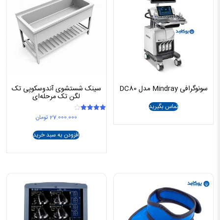
سونوگرافی Mindray مدل DC80
سینک شستشوی آندوسکوپی تک
لگن تک مرحله‌ای
تماس بگیرید
27.000.000
تومان
امتیاز
4.00
از 5
افزودن به سبد خرید