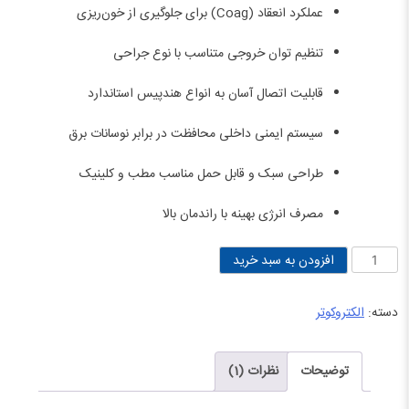
بود.
است.
عملکرد انعقاد (Coag) برای جلوگیری از خون‌ریزی
تنظیم توان خروجی متناسب با نوع جراحی
قابلیت اتصال آسان به انواع هندپیس استاندارد
سیستم ایمنی داخلی محافظت در برابر نوسانات برق
طراحی سبک و قابل حمل مناسب مطب و کلینیک
مصرف انرژی بهینه با راندمان بالا
الکتروکوتر
افزودن به سبد خرید
تهران
سهیل
دسته:
الکتروکوتر
مدل
70C
توضیحات
نظرات (1)
عدد