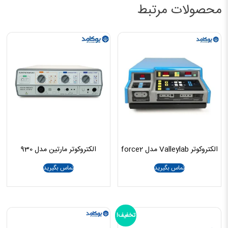
محصولات مرتبط
الکتروکوتر Valleylab مدل force2
الکتروکوتر مارتین مدل 930
تماس بگیرید
تماس بگیرید
تخفیف!