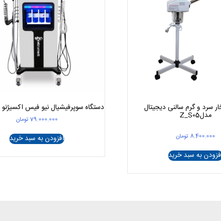
ار سرد و گرم سالنی دیجیتال
دستگاه سوپرفیشیال نیو فیس اکسیژنو 8 هندپیس
مدلZ_S05
79.000.000
تومان
8.400.000
تومان
افزودن به سبد خرید
فزودن به سبد خرید