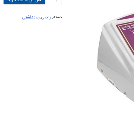
افزودن به سبد خرید
20.000.000 تومان
ترمودرمی
بود.
است
3
دسته:
زیبایی و بهداشتی
تشک
رهامد
عدد