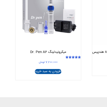
میکرونیدلینگ Dr. Pen A6
7.200.000
تومان
امتیاز
5.00
از 5
افزودن به سبد خرید