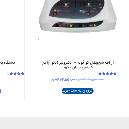
آر اف سرجیکال کواگوله + الکترولیز (نانو آراف)
دستگاه بخ
هاینس پویان تجهیز
قیمت
قیمت
38.500.000
تومان
34.550.000
تومان
امتیاز
امتیاز
4.00
5.00
اصلی
فعلی
از 5
از 5
38.500.000 تومان
34.550.000 تومان
افزودن به سبد خرید
ا
بود.
است.