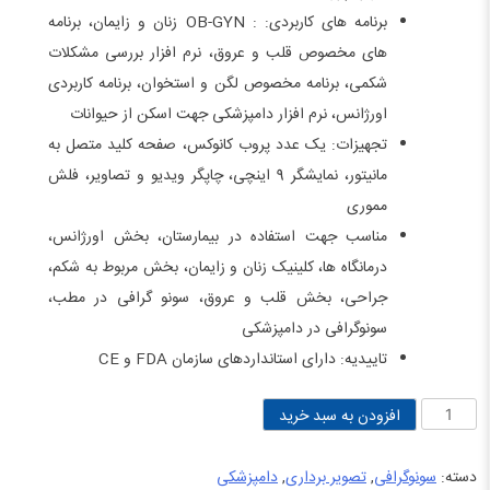
برنامه های کاربردی: : OB-GYN زنان و زایمان، برنامه
های مخصوص قلب و عروق، نرم افزار بررسی مشکلات
شکمی، برنامه مخصوص لگن و استخوان، برنامه کاربردی
اورژانس، نرم افزار دامپزشکی جهت اسکن از حیوانات
تجهیزات: یک عدد پروب کانوکس، صفحه کلید متصل به
مانیتور، نمایشگر 9 اینچی، چاپگر ویدیو و تصاویر، فلش
مموری
مناسب جهت استفاده در بیمارستان، بخش اورژانس،
درمانگاه ها، کلینیک زنان و زایمان، بخش مربوط به شکم،
جراحی، بخش قلب و عروق، سونو گرافی در مطب،
سونوگرافی در دامپزشکی
تاییدیه: دارای استانداردهای سازمان FDA و CE
دستگاه
افزودن به سبد خرید
سونوگرافی
مارک
دسته:
سونوگرافی
,
تصویر برداری
,
دامپزشکی