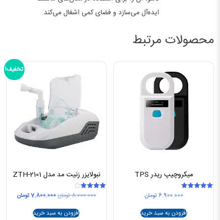
ایده‌آل می‌سازد و فضای کمی اشغال می‌کند.
محصولات مرتبط
تخفیف!
میکروچیپ ریدر TPS
نبولایزر زنیت مد مدل ZTH-2101
قیمت
قیمت
6.900.000
تومان
8.000.000
تومان
7.800.000
تومان
امتیاز
امتیاز
4.00
5.00
اصلی
فعلی
از 5
از 5
8.000.000 تومان
افزودن به سبد خرید
افزودن به سبد خرید