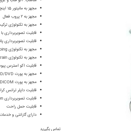
مناسب: اکو قلب و عروق
مجهز به مانیتور 15 اینچی LCD
مجهز به ۲ پروب فعال
مجهز به تکنولوژی ترکی
قابلیت تصویربرداری با 
قابلیت تصویربرداری پانو
مجهز به تکنولوژی TVM – Tissue Velocity Mapping یا نقشه برداری سرعت بافت
مجهز به تکنولوژی 2D XStrain
قابلیت اکو استرس پیو
مجهز به پورت CD/DVD و USB
مجهز به پورت DICOM و PC Graphic
قابلیت داپلر ترانس کران
قابلیت تصویربرداری OB/Gyn به صورت 3 و 4D
قابلیت حمل راحت
دارای گارانتی و خدما
تماس بگیرید