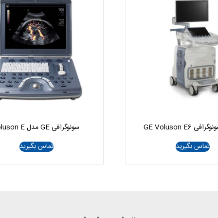
ی GE Voluson E6
سونوگرافی GE مدل voluson E
تماس بگیرید
تماس بگیرید