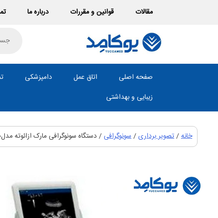
Ski
مقالات
قوانین و مقررات
درباره ما
تما
t
conten
roducts
search
صفحه اصلی
اتاق عمل
دامپزشکی
تص
زیبایی و بهداشتی
خانه
/
تصویر برداری
/
سونوگرافی
/ دستگاه سونوگرافی مارک ازائوته مدلMaylab 30