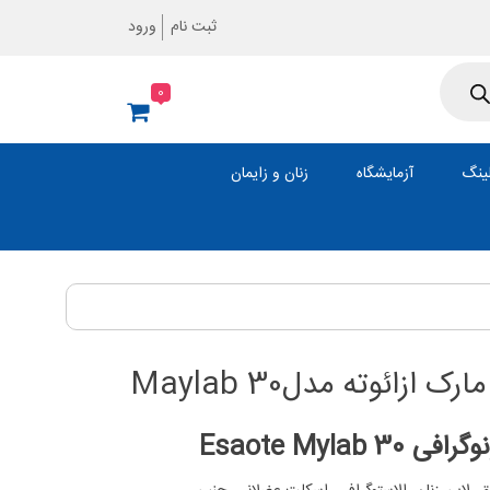
ثبت نام
ورود
0
ینگ
آزمایشگاه
زنان و زایمان
ازائوته مدلMaylab 30
نوگرافی
Esaote Mylab 30