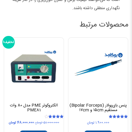
نگهداری منطقی داشته باشند.
محصولات مرتبط
تخفیف!
پنس بای‌پولار (Bipolar Forceps)
الکتروکوتر PME مدل 80 وات
مستقیم ۱۵cm و ۱۷cm
PME81
قیمت
قیمت
1.900.000
تومان
51.000.000
تومان
48.000.000
تومان
امتیاز
امتیاز
4.00
5.00
اصلی
فعلی
از 5
از 5