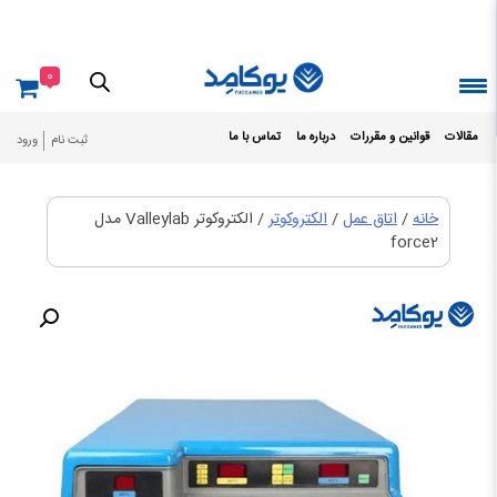
Ski
t
conten
0
مقالات
قوانین و مقررات
درباره ما
تماس با ما
ثبت نام
ورود
خانه
/
اتاق عمل
/
الکتروکوتر
/ الکتروکوتر Valleylab مدل
force2