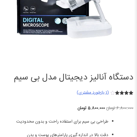
دستگاه آنالیز دیجیتال مدل بی سیم
(
1
بازخورد مشتری)
1
امتیازدهی
4.00
از 5
قیمت
قیمت
6.800.000
تومان
5.800.000
تومان
در
امتیازدهی
اصلی
فعلی
مشتری
طراحی بی سیم برای استفاده راحت و بدون محدودیت
6.800.000 تومان
5.800.000 تومان
بود.
است.
دقت بالا در اندازه گیری پارامترهای پوست و بدن