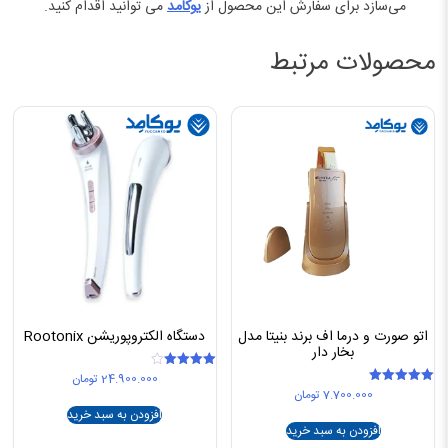
می‌سازد برای سفارش این محصول از
یوکامد
می توانید اقدام کنید.
محصولات مرتبط
اتو صورت و درما اف برند بنیتا مدل
دستگاه الکتروپوریشن Rootonix
بخار دار
24.900.000
تومان
امتیاز
4.00
7.700.000
تومان
امتیاز
از 5
5.00
افزودن به سبد خرید
از 5
افزودن به سبد خرید