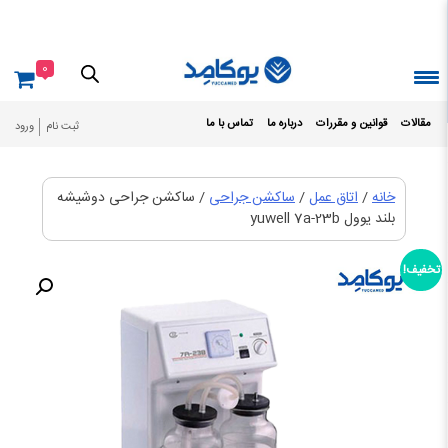
Ski
t
conten
0
مقالات
قوانین و مقررات
درباره ما
تماس با ما
ثبت نام
ورود
خانه
/
اتاق عمل
/
ساکشن جراحی
/ ساکشن جراحی دوشیشه
بلند یوول yuwell 7a-23b
تخفیف!