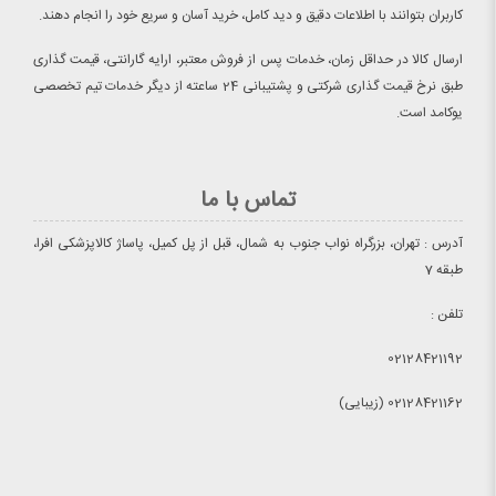
کاربران بتوانند با اطلاعات دقیق و دید کامل، خرید آسان و سریع خود را انجام دهند.
ارسال کالا در حداقل زمان، خدمات پس از فروش معتبر، ارایه گارانتی، قیمت گذاری
طبق نرخ قیمت گذاری شرکتی و پشتیبانی 24 ساعته از دیگر خدمات تیم تخصصی
یوکامد است.
تماس با ما
آدرس : تهران، بزرگراه نواب جنوب به شمال، قبل از پل کمیل، پاساژ کالاپزشکی افرا،
طبقه 7
تلفن :
02128421192
02128421162 (زیبایی)