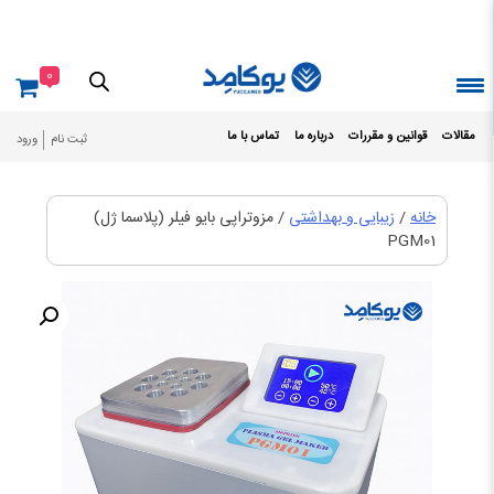
Ski
t
conten
0
مقالات
قوانین و مقررات
درباره ما
تماس با ما
ثبت نام
ورود
خانه
/
زیبایی و بهداشتی
/ مزوتراپی بایو فیلر (پلاسما ژل)
PGM01