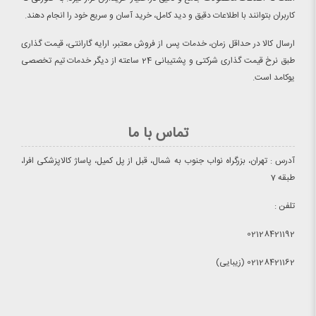
کاربران بتوانند با اطلاعات دقیق و دید کامل، خرید آسان و سریع خود را انجام دهند.
ارسال کالا در حداقل زمان، خدمات پس از فروش معتبر، ارایه گارانتی، قیمت گذاری
طبق نرخ قیمت گذاری شرکتی و پشتیبانی 24 ساعته از دیگر خدمات تیم تخصصی
یوکامد است.
تماس با ما
آدرس : تهران، بزرگراه نواب جنوب به شمال، قبل از پل کمیل، پاساژ کالاپزشکی افرا،
طبقه 7
تلفن :
02128421192
02128421162 (زیبایی)