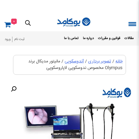
Ski
t
conten
0
مقالات
قوانین و مقررات
درباره ما
تماس با ما
ثبت نام
ورود
خانه
/
تصویر برداری
/
آندوسکوپی
/ مانیتور مدیکال برند
Olympus مخصوص ندوسکوپی لاپاروسکوپی