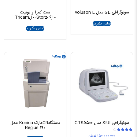
سونوگرافی GE مدل voluson E
ست کمرا و یونیت
مارکStorzمدلTricam
تماس بگیرید
تماس بگیرید
سونوگرافی SIUI مدل CTS5500
دستگاهCRمارک Konica مدل
Regius 190
150.000.000
تومان
امتیاز