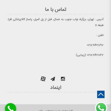
تماس با ما
آدرس : تهران، بزرگراه نواب جنوب به شمال، قبل از پل کمیل، پاساژ کالاپزشکی افرا،
طبقه 7
تلفن :
02128421192
02128421162 (زیبایی)
اینماد
کلیه حقوق سایت محفوظ می باشد