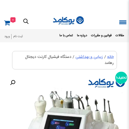
Ski
t
conten
0
مقالات
قوانین و مقررات
درباره ما
تماس با ما
ثبت نام
ورود
خانه
/
زیبایی و بهداشتی
/ دستگاه فیشیال کارنت دیجتال
رهامد
تخفیف!