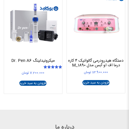
دستگاه هیدرودرمی گالوانیک ۴ کاره
میکرونیدلینگ Dr. Pen A6
درما اف او آبس مدل M_1890
13.900.000
تومان
7.200.000
تومان
امتیاز
5.00
از 5
افزودن به سبد خرید
افزودن به سبد خرید
درباره ما