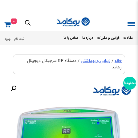
Ski
t
conten
0
مقالات
قوانین و مقررات
درباره ما
تماس با ما
ثبت نام
ورود
خانه
/
زیبایی و بهداشتی
/ دستگاه RF سرجیکال دیجیتال
رهامد
تخفیف!