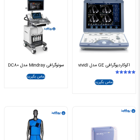
اکوکاردیوگرافی GE مدل vividI
سونوگرافی Mindray مدل DC80
تماس بگیرید
امتیاز
تماس بگیرید
5.00
از 5