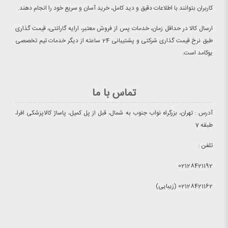
کاربران بتوانند با اطلاعات دقیق و دید کامل، خرید آسان و سریع خود را انجام دهند.
ارسال کالا در حداقل زمان، خدمات پس از فروش معتبر، ارایه گارانتی، قیمت گذاری
طبق نرخ قیمت گذاری شرکتی و پشتیبانی 24 ساعته از دیگر خدمات تیم تخصصی
یوکامد است.
تماس با ما
آدرس : تهران، بزرگراه نواب جنوب به شمال، قبل از پل کمیل، پاساژ کالاپزشکی افرا،
طبقه 7
تلفن :
02128421192
02128421162 (زیبایی)