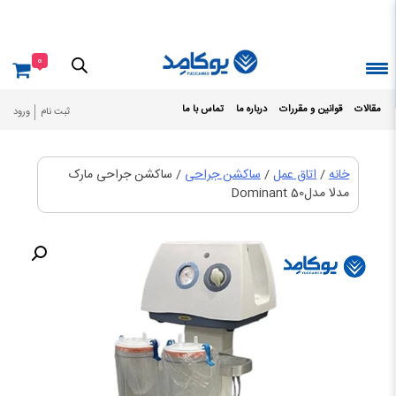
Ski
t
conten
0
مقالات
قوانین و مقررات
درباره ما
تماس با ما
ثبت نام
ورود
خانه
/
اتاق عمل
/
ساکشن جراحی
/ ساکشن جراحی مارک
مدلا مدلDominant 50