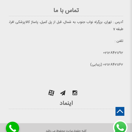
تماس با ما
آدرس : تهران، بزرگراه نواب جنوب به شمال، قبل از پل کمیل، پاساژ کالاپزشکی افرا،
طبقه 7
تلفن :
02128421192
02128421162 (زیبایی)
اینماد
کلیه حقوق سایت محفوظ می باشد